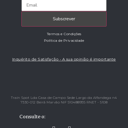
Subscrever
Termos e Condições
Política de Privacidade
Inquérito de Satisfação - A sua opinião é importante
Train Spot Lda Casa de Campo Sede Largo da Alfandega n4
7330-012 Beirã Marvão NIF 510488935 RNET - 5108
Consulte o: