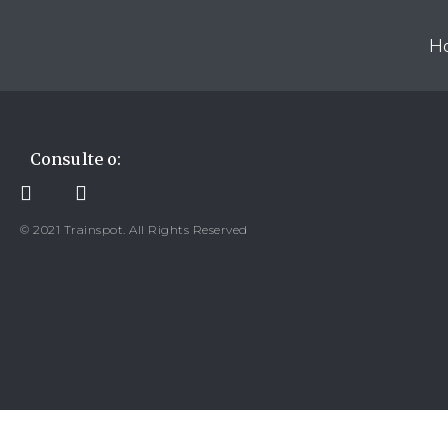
Caminhadas 
H
Consulte o:
© 2021 Trainspot. All Rights Reserved