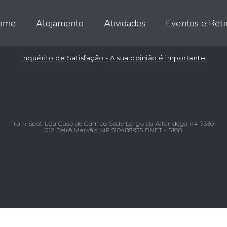
na Natureza
ome
Alojamento
Atividades
Eventos e Reti
Inquérito de Satisfação - A sua opinião é importante
Train Spot Lda Casa de Campo Sede Largo da Alfandega n4 7330-
012 Beirã Marvão NIF 510488935 RNET - 5108